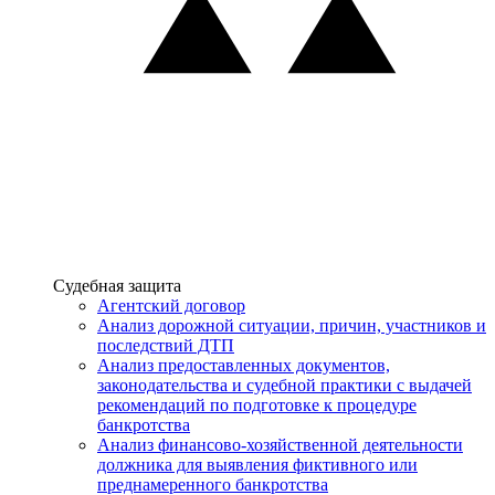
Услуги
Судебная защита
Агентский договор
Анализ дорожной ситуации, причин, участников и
последствий ДТП
Анализ предоставленных документов,
законодательства и судебной практики с выдачей
рекомендаций по подготовке к процедуре
банкротства
Анализ финансово-хозяйственной деятельности
должника для выявления фиктивного или
преднамеренного банкротства