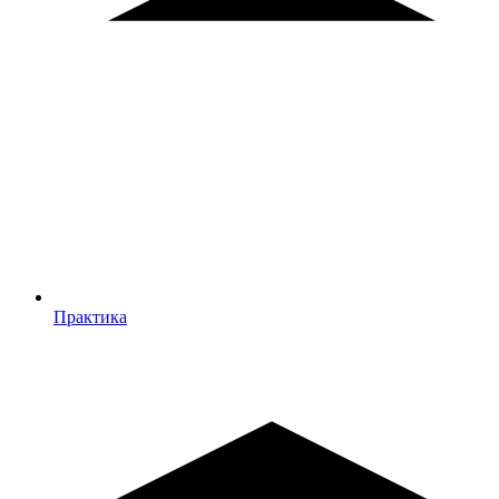
Практика
Практика