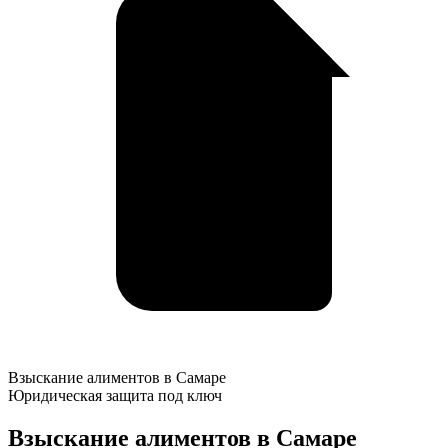
Взыскание
Взыскание алиментов в Самаре
алиментов
Юридическая защита под ключ
в
Самаре
Взыскание алиментов в Самаре