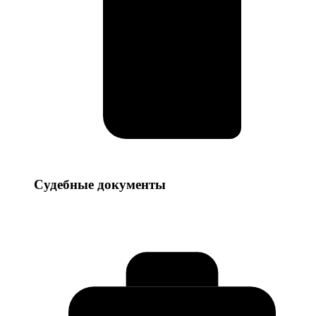
Судебные
Судебные документы
документы