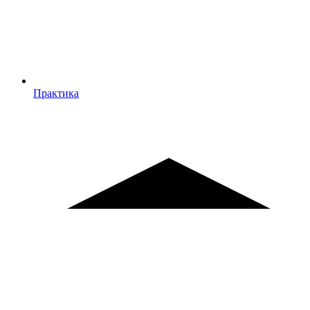
Практика
Практика