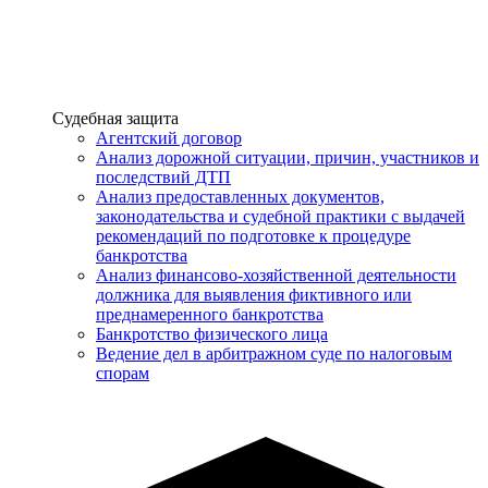
Услуги
Судебная защита
Агентский договор
Анализ дорожной ситуации, причин, участников и
последствий ДТП
Анализ предоставленных документов,
законодательства и судебной практики с выдачей
рекомендаций по подготовке к процедуре
банкротства
Анализ финансово-хозяйственной деятельности
должника для выявления фиктивного или
преднамеренного банкротства
Банкротство физического лица
Ведение дел в арбитражном суде по налоговым
спорам