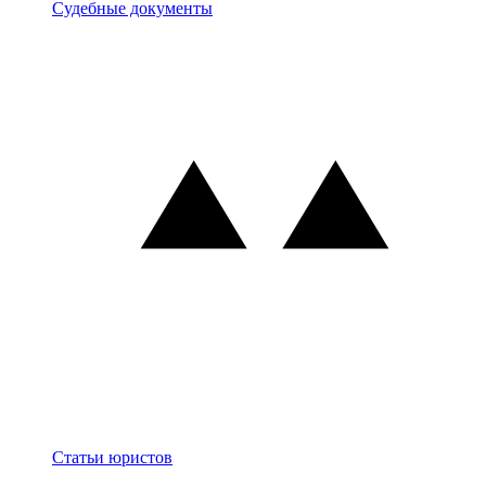
Документы
Судебные документы
Блог
Статьи юристов