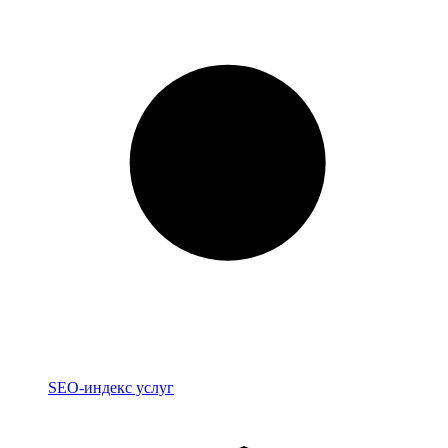
Индекс
SEO-индекс услуг