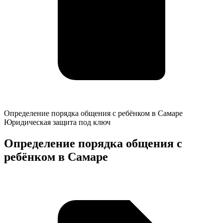
Определение
Определение порядка общения с ребёнком в Самаре
порядка
Юридическая защита под ключ
общения
с
Определение порядка общения с
ребёнком
ребёнком в Самаре
в
Самаре
К
о
у