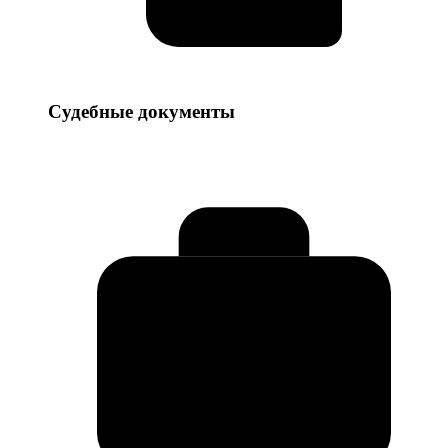
Судебные
Судебные документы
документы