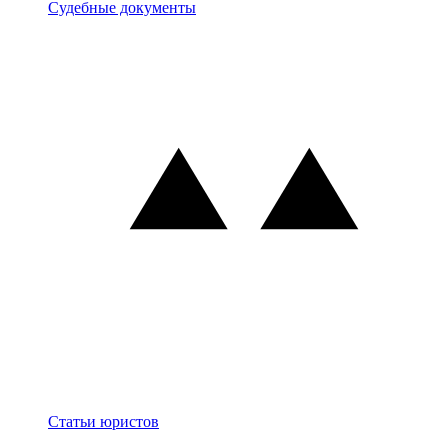
Документы
Судебные документы
Блог
Статьи юристов