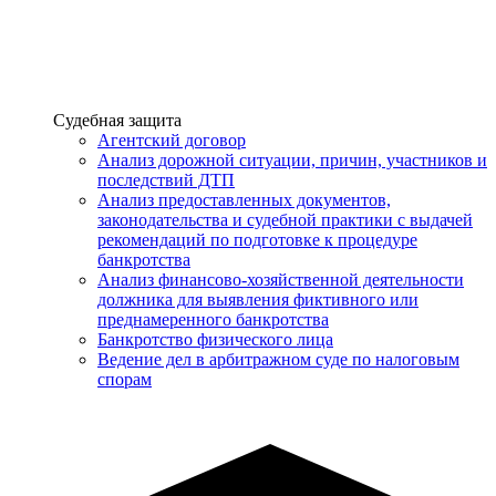
Услуги
Судебная защита
Агентский договор
Анализ дорожной ситуации, причин, участников и
последствий ДТП
Анализ предоставленных документов,
законодательства и судебной практики с выдачей
рекомендаций по подготовке к процедуре
банкротства
Анализ финансово-хозяйственной деятельности
должника для выявления фиктивного или
преднамеренного банкротства
Банкротство физического лица
Ведение дел в арбитражном суде по налоговым
спорам