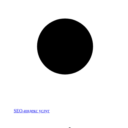
Индекс
SEO-индекс услуг