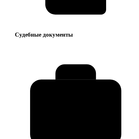
Судебные
Судебные документы
документы