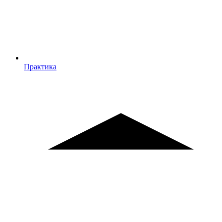
Практика
Практика