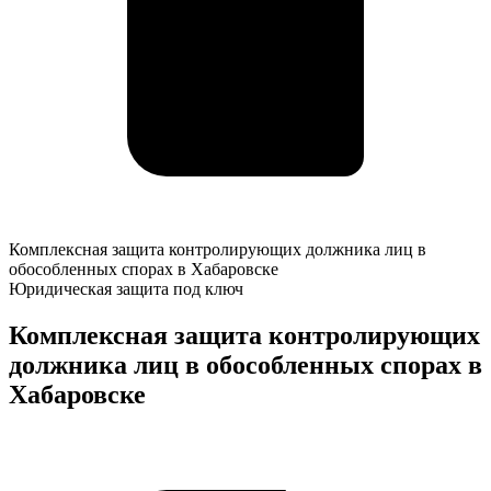
Комплексная
Комплексная защита контролирующих должника лиц в
защита
обособленных спорах в Хабаровске
контролирующих
Юридическая защита под ключ
должника
лиц
Комплексная защита контролирующих
в
должника лиц в обособленных спорах в
обособленных
спорах
Хабаровске
в
Хабаровске
К
о
у