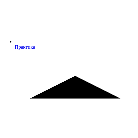
Практика
Практика