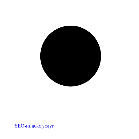
Индекс
SEO-индекс услуг