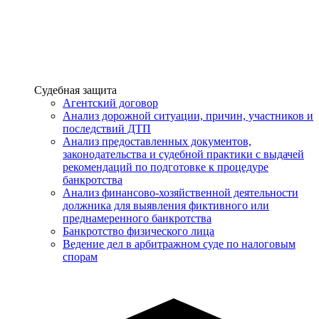
Услуги
Судебная защита
Агентский договор
Анализ дорожной ситуации, причин, участников и
последствий ДТП
Анализ предоставленных документов,
законодательства и судебной практики с выдачей
рекомендаций по подготовке к процедуре
банкротства
Анализ финансово-хозяйственной деятельности
должника для выявления фиктивного или
преднамеренного банкротства
Банкротство физического лица
Ведение дел в арбитражном суде по налоговым
спорам