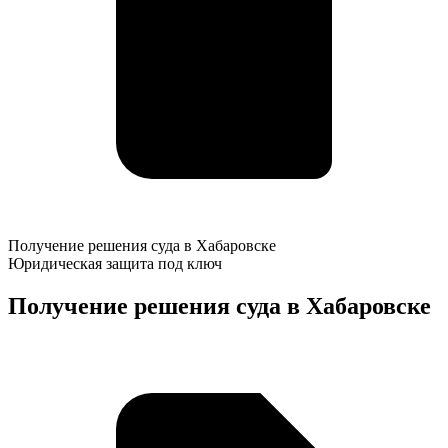
Получение
Получение решения суда в Хабаровске
решения
Юридическая защита под ключ
суда
в
Получение решения суда в Хабаровске
Хабаровске
К
о
у