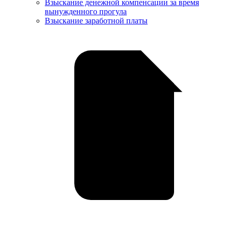
Взыскание денежной компенсации за время
вынужденного прогула
Взыскание заработной платы