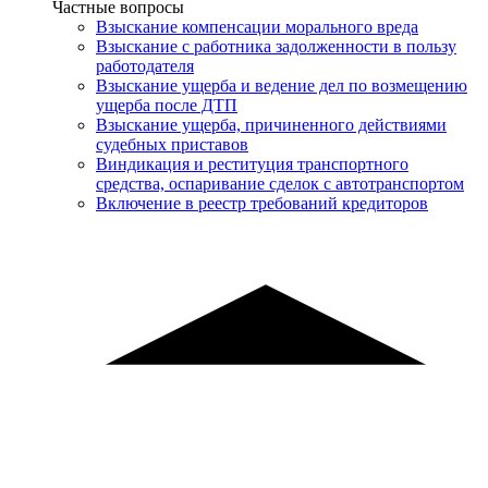
Услуги
Частные вопросы
Взыскание компенсации морального вреда
Взыскание с работника задолженности в пользу
работодателя
Взыскание ущерба и ведение дел по возмещению
ущерба после ДТП
Взыскание ущерба, причиненного действиями
судебных приставов
Виндикация и реституция транспортного
средства, оспаривание сделок с автотранспортом
Включение в реестр требований кредиторов