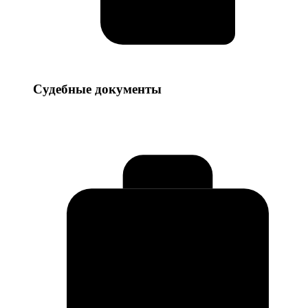
Судебные
Судебные документы
документы