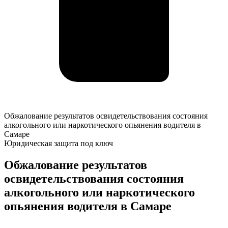
Обжалование
Обжалование результатов освидетельствования состояния
результатов
алкогольного или наркотического опьянения водителя в
освидетельствования
Самаре
состояния
Юридическая защита под ключ
алкогольного
или
Обжалование результатов
наркотического
освидетельствования состояния
опьянения
водителя
алкогольного или наркотического
в
опьянения водителя в Самаре
Самаре
К