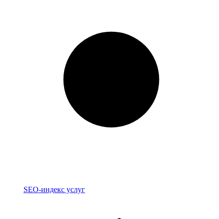
Индекс
SEO-индекс услуг