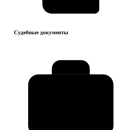
Судебные
Судебные документы
документы