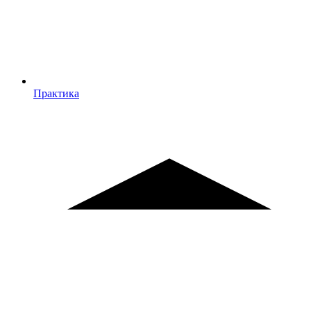
Практика
Практика