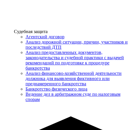
Услуги
Судебная защита
Агентский договор
Анализ дорожной ситуации, причин, участников и
последствий ДТП
Анализ предоставленных документов,
законодательства и судебной практики с выдачей
рекомендаций по подготовке к процедуре
банкротства
Анализ финансово-хозяйственной деятельности
должника для выявления фиктивного или
преднамеренного банкротства
Банкротство физического лица
Ведение дел в арбитражном суде по налоговым
спорам