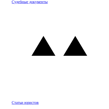
Документы
Судебные документы
Блог
Статьи юристов