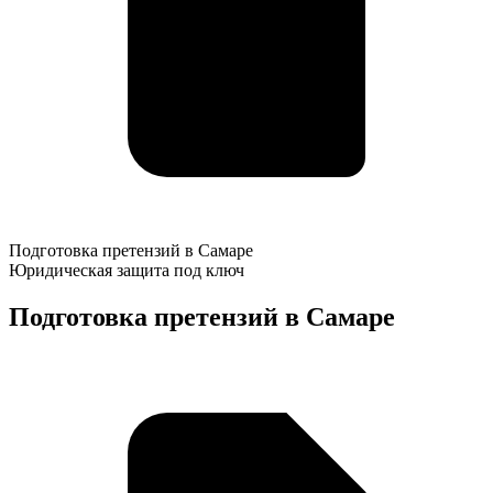
Подготовка
Подготовка претензий в Самаре
претензий
Юридическая защита под ключ
в
Самаре
Подготовка претензий в Самаре
К
о
у