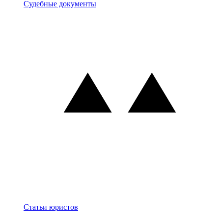
Документы
Судебные документы
Блог
Статьи юристов