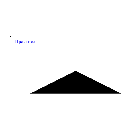
Практика
Практика