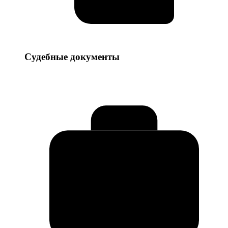
Судебные
Судебные документы
документы