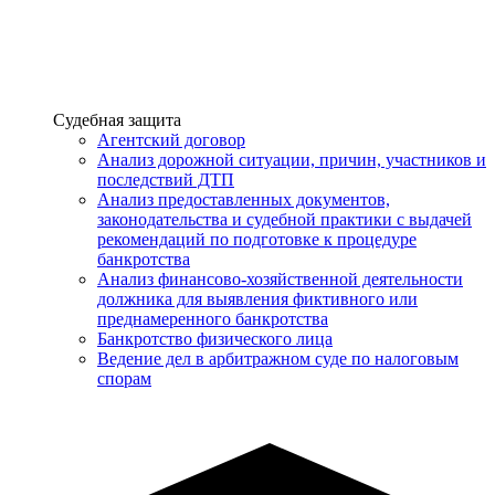
Услуги
Судебная защита
Агентский договор
Анализ дорожной ситуации, причин, участников и
последствий ДТП
Анализ предоставленных документов,
законодательства и судебной практики с выдачей
рекомендаций по подготовке к процедуре
банкротства
Анализ финансово-хозяйственной деятельности
должника для выявления фиктивного или
преднамеренного банкротства
Банкротство физического лица
Ведение дел в арбитражном суде по налоговым
спорам