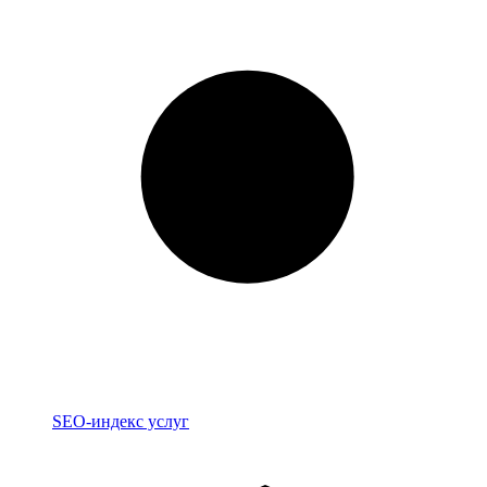
Индекс
SEO-индекс услуг