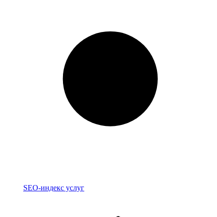
Индекс
SEO-индекс услуг