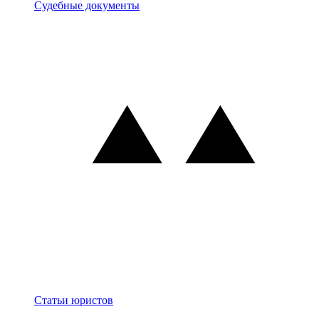
Документы
Судебные документы
Блог
Статьи юристов