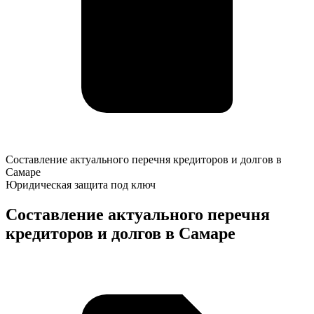
Составление
Составление актуального перечня кредиторов и долгов в
актуального
Самаре
перечня
Юридическая защита под ключ
кредиторов
и
Составление актуального перечня
долгов
кредиторов и долгов в Самаре
в
Самаре
К
о
у