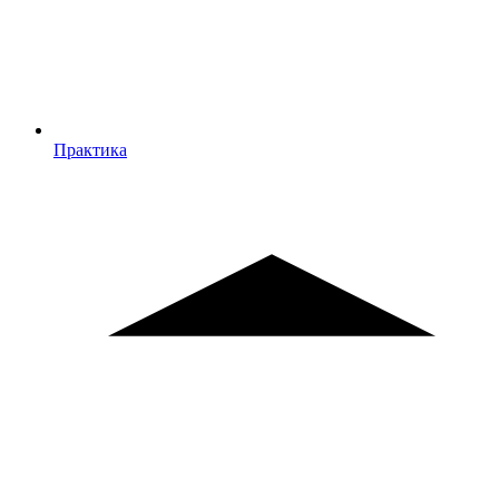
Практика
Практика