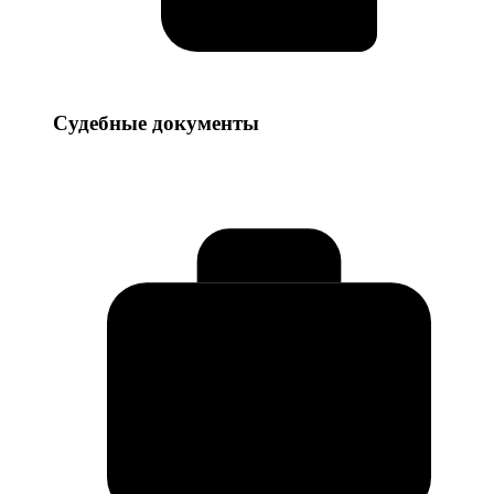
Судебные
Судебные документы
документы