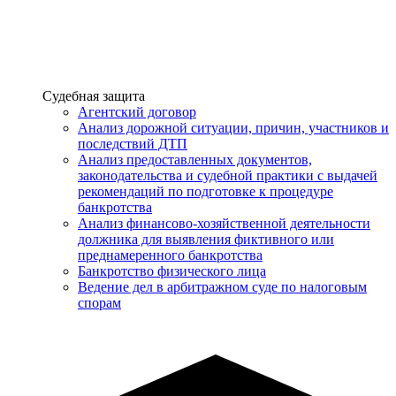
Услуги
Судебная защита
Агентский договор
Анализ дорожной ситуации, причин, участников и
последствий ДТП
Анализ предоставленных документов,
законодательства и судебной практики с выдачей
рекомендаций по подготовке к процедуре
банкротства
Анализ финансово-хозяйственной деятельности
должника для выявления фиктивного или
преднамеренного банкротства
Банкротство физического лица
Ведение дел в арбитражном суде по налоговым
спорам