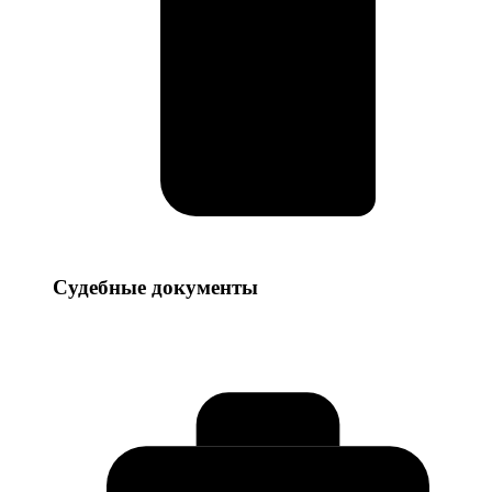
Судебные
Судебные документы
документы