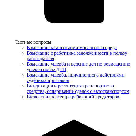
Услуги
Частные вопросы
Взыскание компенсации морального вреда
Взыскание с работника задолженности в пользу
работодателя
Взыскание ущерба и ведение дел по возмещению
ущерба после ДТП
Взыскание ущерба, причиненного действиями
судебных приставов
Виндикация и реституция транспортного
средства, оспаривание сделок с автотранспортом
Включение в реестр требований кредиторов