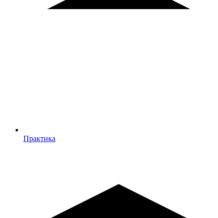
Практика
Практика