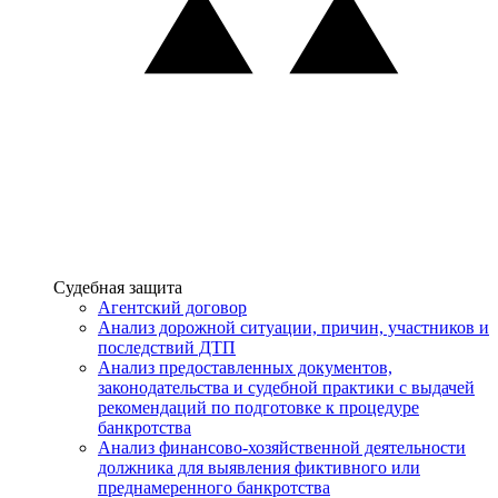
Услуги
Судебная защита
Агентский договор
Анализ дорожной ситуации, причин, участников и
последствий ДТП
Анализ предоставленных документов,
законодательства и судебной практики с выдачей
рекомендаций по подготовке к процедуре
банкротства
Анализ финансово-хозяйственной деятельности
должника для выявления фиктивного или
преднамеренного банкротства