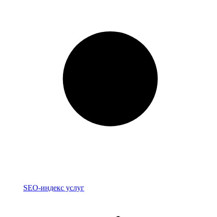
Индекс
SEO-индекс услуг