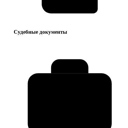
Судебные
Судебные документы
документы