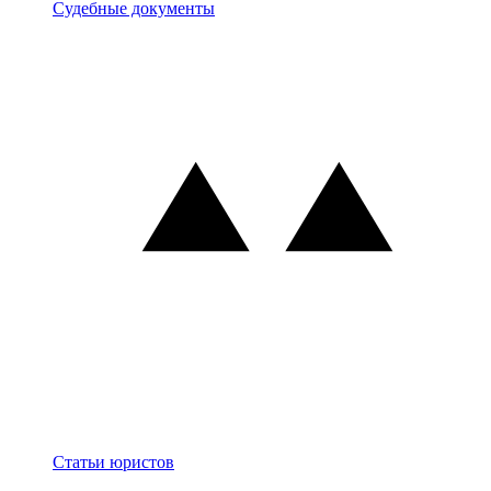
Документы
Судебные документы
Блог
Статьи юристов