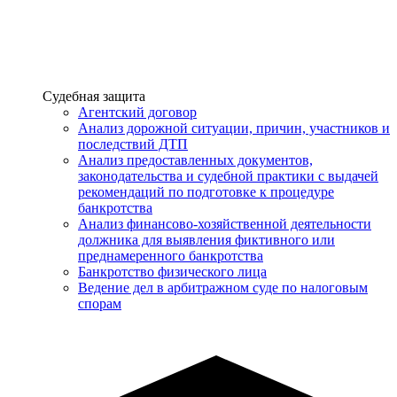
Услуги
Судебная защита
Агентский договор
Анализ дорожной ситуации, причин, участников и
последствий ДТП
Анализ предоставленных документов,
законодательства и судебной практики с выдачей
рекомендаций по подготовке к процедуре
банкротства
Анализ финансово-хозяйственной деятельности
должника для выявления фиктивного или
преднамеренного банкротства
Банкротство физического лица
Ведение дел в арбитражном суде по налоговым
спорам