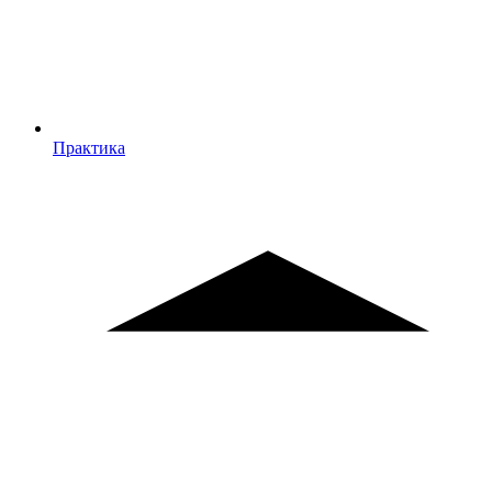
Практика
Практика