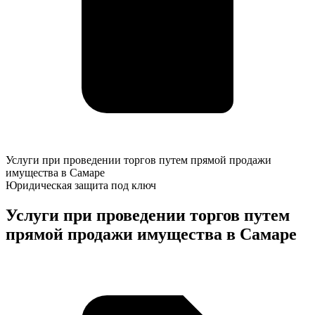
Услуги
Услуги при проведении торгов путем прямой продажи
при
имущества в Самаре
проведении
Юридическая защита под ключ
торгов
путем
Услуги при проведении торгов путем
прямой
прямой продажи имущества в Самаре
продажи
имущества
в
К
Самаре
о
у