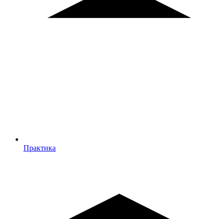
Практика
Практика