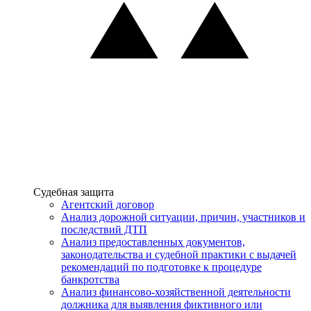
Услуги
Судебная защита
Агентский договор
Анализ дорожной ситуации, причин, участников и
последствий ДТП
Анализ предоставленных документов,
законодательства и судебной практики с выдачей
рекомендаций по подготовке к процедуре
банкротства
Анализ финансово-хозяйственной деятельности
должника для выявления фиктивного или