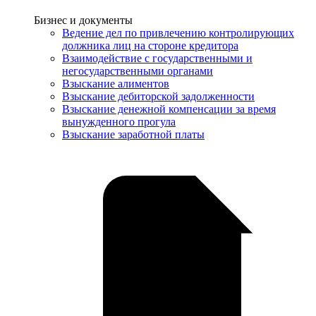
Услуги
Бизнес и документы
Ведение дел по привлечению контролирующих
должника лиц на стороне кредитора
Взаимодействие с государственными и
негосударственными органами
Взыскание алиментов
Взыскание дебиторской задолженности
Взыскание денежной компенсации за время
вынужденного прогула
Взыскание заработной платы