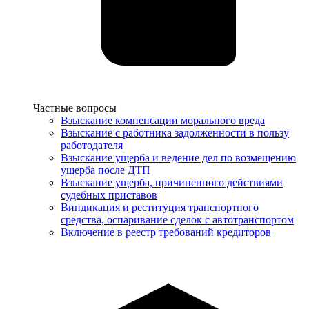
Услуги
Частные вопросы
Взыскание компенсации морального вреда
Взыскание с работника задолженности в пользу
работодателя
Взыскание ущерба и ведение дел по возмещению
ущерба после ДТП
Взыскание ущерба, причиненного действиями
судебных приставов
Виндикация и реституция транспортного
средства, оспаривание сделок с автотранспортом
Включение в реестр требований кредиторов