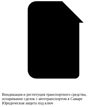
Виндикация
Виндикация и реституция транспортного средства,
и
оспаривание сделок с автотранспортом в Самаре
реституция
Юридическая защита под ключ