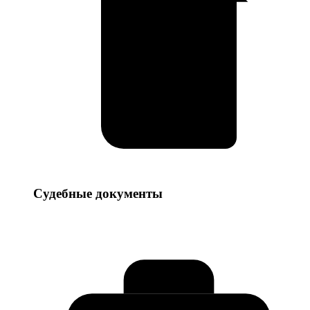
Судебные
Судебные документы
документы