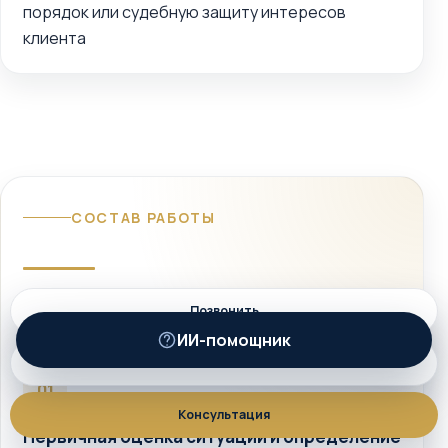
порядок или судебную защиту интересов
клиента
СОСТАВ РАБОТЫ
Что входит в услугу
Позвонить
ИИ-помощник
ИИ
MAX
01
Консультация
Первичная оценка ситуации и определение