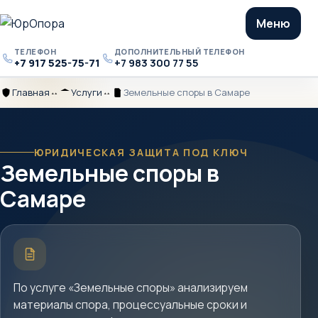
Меню
ТЕЛЕФОН
ДОПОЛНИТЕЛЬНЫЙ ТЕЛЕФОН
+7 917 525-75-71
+7 983 300 77 55
Телефон
Дополнительный
телефон
Главная
Услуги
Земельные споры в Самаре
Главная
Разделитель
Услуги
Разделитель
Земельные
споры
в
Самаре
ЮРИДИЧЕСКАЯ ЗАЩИТА ПОД КЛЮЧ
Земельные споры в
Самаре
Краткое
описание
услуги
По услуге «Земельные споры» анализируем
материалы спора, процессуальные сроки и