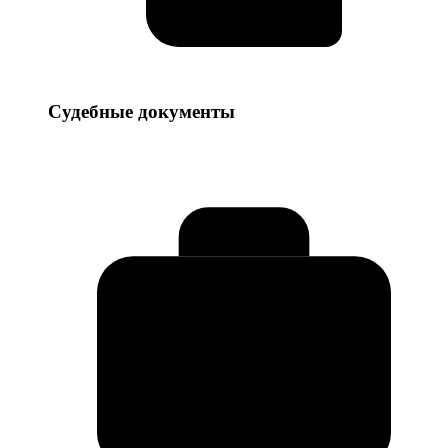
Судебные
Судебные документы
документы