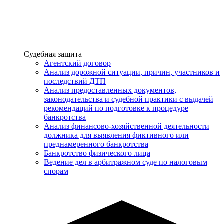
Услуги
Судебная защита
Агентский договор
Анализ дорожной ситуации, причин, участников и
последствий ДТП
Анализ предоставленных документов,
законодательства и судебной практики с выдачей
рекомендаций по подготовке к процедуре
банкротства
Анализ финансово-хозяйственной деятельности
должника для выявления фиктивного или
преднамеренного банкротства
Банкротство физического лица
Ведение дел в арбитражном суде по налоговым
спорам