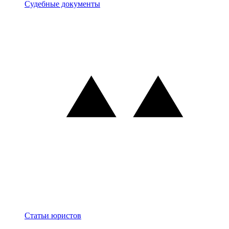
Документы
Судебные документы
Блог
Статьи юристов