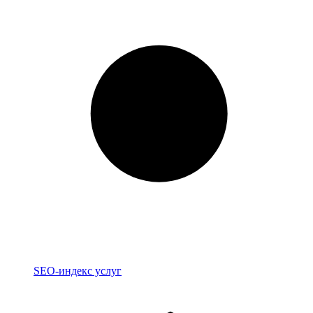
Индекс
SEO-индекс услуг