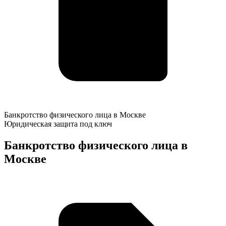
Банкротство
Банкротство физического лица в Москве
физического
Юридическая защита под ключ
лица
в
Банкротство физического лица в
Москве
Москве
К
о
у