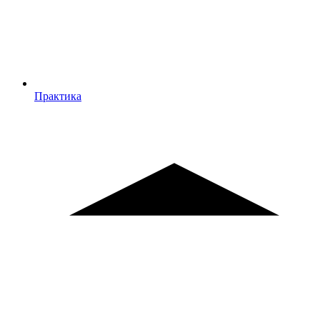
Практика
Практика