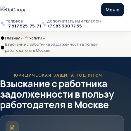
Меню
ТЕЛЕФОН
ДОПОЛНИТЕЛЬНЫЙ ТЕЛЕФОН
+7 917 525-75-71
+7 983 300 77 55
Телефон
Дополнительный
телефон
Главная
Услуги
Главная
Разделитель
Услуги
Разделитель
Взыскание с работника задолженности в пользу
Взыскание
работодателя в Москве
с
работника
задолженности
в
ЮРИДИЧЕСКАЯ ЗАЩИТА ПОД КЛЮЧ
Взыскание с работника
пользу
работодателя
задолженности в пользу
в
Москве
работодателя в Москве
Краткое
описание