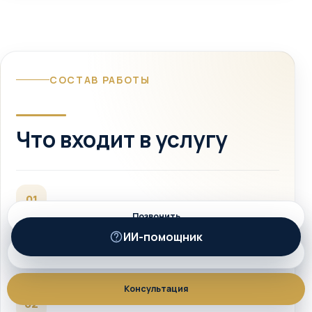
СОСТАВ РАБОТЫ
Что входит в услугу
01
Позвонить
Первичная оценка ситуации и определение
ИИ-помощник
ИИ
правовой цели
MAX
Консультация
02