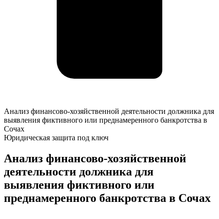
Анализ
Анализ финансово-хозяйственной деятельности должника для
финансово-
выявления фиктивного или преднамеренного банкротства в
хозяйственной
Сочах
деятельности
Юридическая защита под ключ
должника
для
Анализ финансово-хозяйственной
выявления
деятельности должника для
фиктивного
или
выявления фиктивного или
преднамеренного
преднамеренного банкротства в Сочах
банкротства
в
Сочах
К