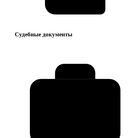
Судебные
Судебные документы
документы