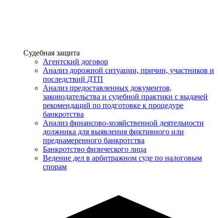
Услуги
Судебная защита
Агентский договор
Анализ дорожной ситуации, причин, участников и
последствий ДТП
Анализ предоставленных документов,
законодательства и судебной практики с выдачей
рекомендаций по подготовке к процедуре
банкротства
Анализ финансово-хозяйственной деятельности
должника для выявления фиктивного или
преднамеренного банкротства
Банкротство физического лица
Ведение дел в арбитражном суде по налоговым
спорам