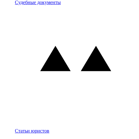
Документы
Судебные документы
Блог
Статьи юристов