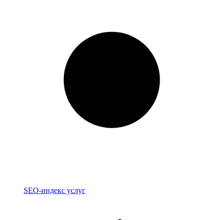
Индекс
SEO-индекс услуг