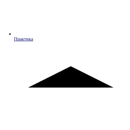
Практика
Практика