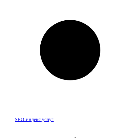
Индекс
SEO-индекс услуг