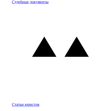
Документы
Судебные документы
Блог
Статьи юристов