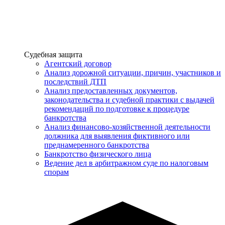
Услуги
Судебная защита
Агентский договор
Анализ дорожной ситуации, причин, участников и
последствий ДТП
Анализ предоставленных документов,
законодательства и судебной практики с выдачей
рекомендаций по подготовке к процедуре
банкротства
Анализ финансово-хозяйственной деятельности
должника для выявления фиктивного или
преднамеренного банкротства
Банкротство физического лица
Ведение дел в арбитражном суде по налоговым
спорам