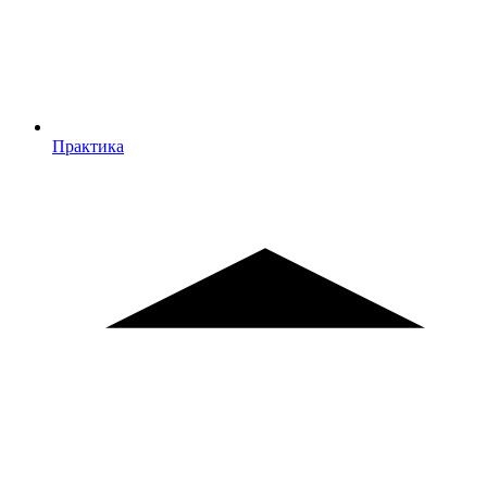
Практика
Практика