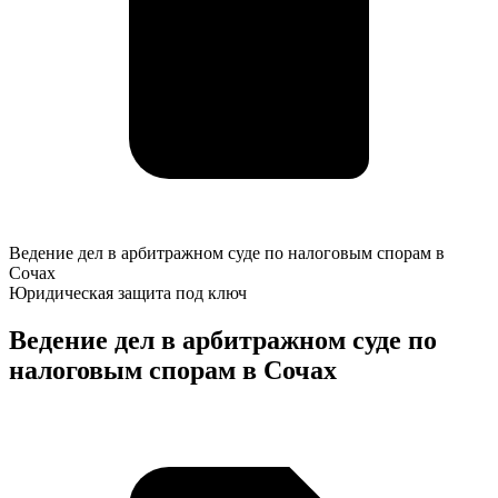
Ведение
Ведение дел в арбитражном суде по налоговым спорам в
дел
Сочах
в
Юридическая защита под ключ
арбитражном
суде
Ведение дел в арбитражном суде по
по
налоговым спорам в Сочах
налоговым
спорам
в
К
Сочах
о
у