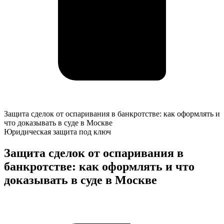
Защита
Защита сделок от оспаривания в банкротстве: как оформлять и
сделок
что доказывать в суде в Москве
от
Юридическая защита под ключ
оспаривания
в
Защита сделок от оспаривания в
банкротстве:
банкротстве: как оформлять и что
как
оформлять
доказывать в суде в Москве
и
что
К
доказывать
о
в
у
суде