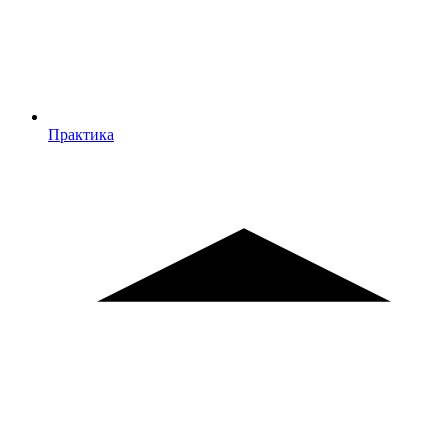
Практика
Практика