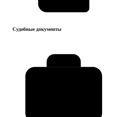
Судебные
Судебные документы
документы