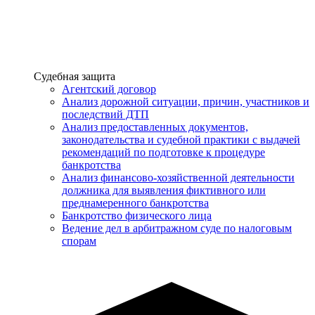
Услуги
Судебная защита
Агентский договор
Анализ дорожной ситуации, причин, участников и
последствий ДТП
Анализ предоставленных документов,
законодательства и судебной практики с выдачей
рекомендаций по подготовке к процедуре
банкротства
Анализ финансово-хозяйственной деятельности
должника для выявления фиктивного или
преднамеренного банкротства
Банкротство физического лица
Ведение дел в арбитражном суде по налоговым
спорам