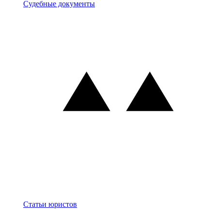
Документы
Судебные документы
Блог
Статьи юристов