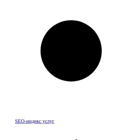
Индекс
SEO-индекс услуг