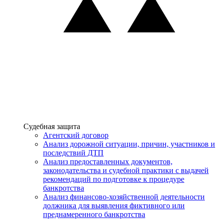
Услуги
Судебная защита
Агентский договор
Анализ дорожной ситуации, причин, участников и
последствий ДТП
Анализ предоставленных документов,
законодательства и судебной практики с выдачей
рекомендаций по подготовке к процедуре
банкротства
Анализ финансово-хозяйственной деятельности
должника для выявления фиктивного или
преднамеренного банкротства