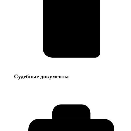
Судебные
Судебные документы
документы