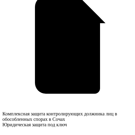
Комплексная
Комплексная защита контролирующих должника лиц в
защита
обособленных спорах в Сочах
контролирующих
Юридическая защита под ключ
должника