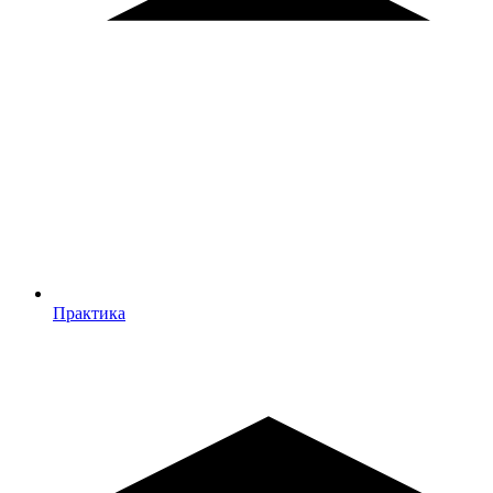
Практика
Практика