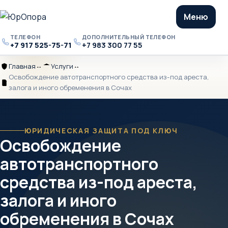
Меню
ТЕЛЕФОН
ДОПОЛНИТЕЛЬНЫЙ ТЕЛЕФОН
+7 917 525-75-71
+7 983 300 77 55
Телефон
Дополнительный
телефон
Главная
Услуги
Главная
Разделитель
Услуги
Разделитель
Освобождение автотранспортного средства из-под ареста,
Освобождение
залога и иного обременения в Сочах
автотранспортного
средства
из-
под
ЮРИДИЧЕСКАЯ ЗАЩИТА ПОД КЛЮЧ
Освобождение
ареста,
залога
автотранспортного
и
иного
средства из-под ареста,
обременения
в
залога и иного
Сочах
обременения в Сочах