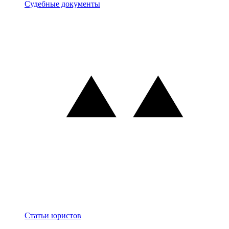
Документы
Судебные документы
Блог
Статьи юристов