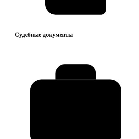
Судебные
Судебные документы
документы