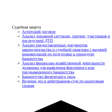
Услуги
Судебная защита
Агентский договор
Анализ дорожной ситуации, причин, участников и
последствий ДТП
Анализ предоставленных документов,
законодательства и судебной практики с выдачей
рекомендаций по подготовке к процедуре
банкротства
Анализ финансово-хозяйственной деятельности
должника для выявления фиктивного или
преднамеренного банкротства
Банкротство физического лица
Ведение дел в арбитражном суде по налоговым
спорам