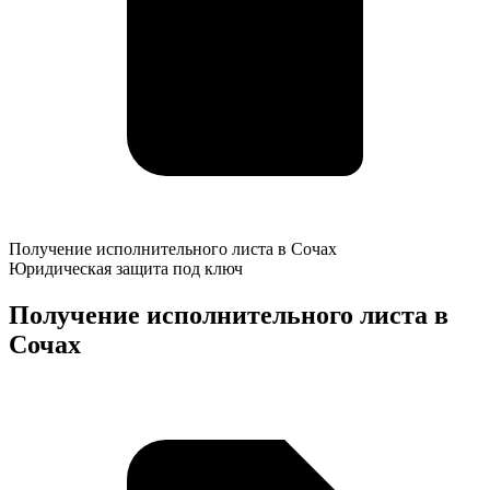
Получение
Получение исполнительного листа в Сочах
исполнительного
Юридическая защита под ключ
листа
в
Получение исполнительного листа в
Сочах
Сочах
К
о
у