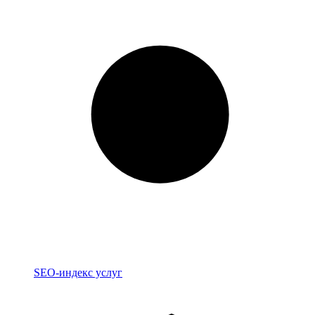
Индекс
SEO-индекс услуг