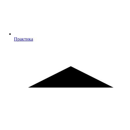
Практика
Практика