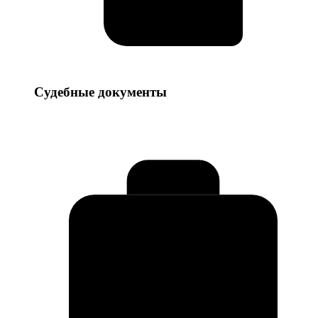
Судебные
Судебные документы
документы