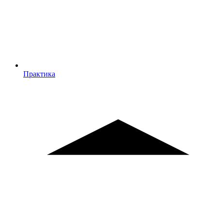
Практика
Практика