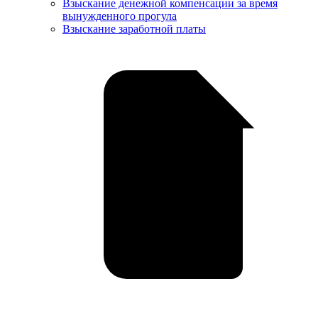
Взыскание денежной компенсации за время
вынужденного прогула
Взыскание заработной платы