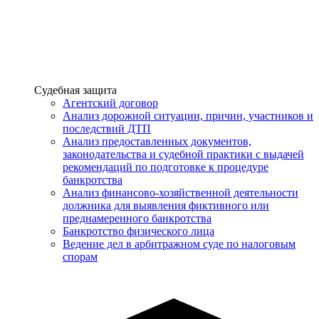
Услуги
Судебная защита
Агентский договор
Анализ дорожной ситуации, причин, участников и
последствий ДТП
Анализ предоставленных документов,
законодательства и судебной практики с выдачей
рекомендаций по подготовке к процедуре
банкротства
Анализ финансово-хозяйственной деятельности
должника для выявления фиктивного или
преднамеренного банкротства
Банкротство физического лица
Ведение дел в арбитражном суде по налоговым
спорам