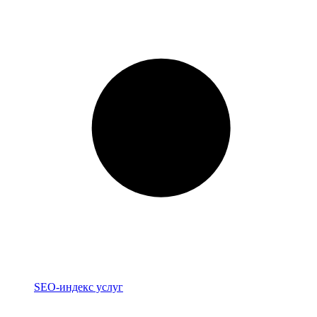
Индекс
SEO-индекс услуг