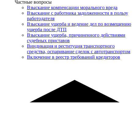
Услуги
Частные вопросы
Взыскание компенсации морального вреда
Взыскание с работника задолженности в пользу
работодателя
Взыскание ущерба и ведение дел по возмещению
ущерба после ДТП
Взыскание ущерба, причиненного действиями
судебных приставов
Виндикация и реституция транспортного
средства, оспаривание сделок с автотранспортом
Включение в реестр требований кредиторов