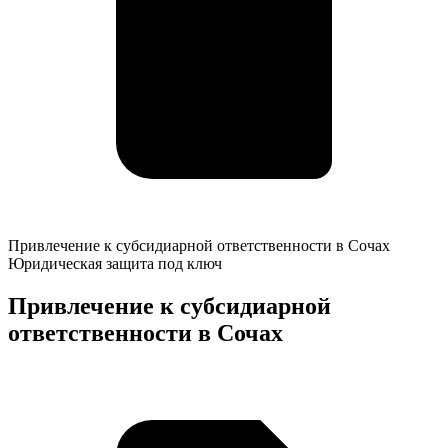
Привлечение
Привлечение к субсидиарной ответственности в Сочах
к
Юридическая защита под ключ
субсидиарной
ответственности
Привлечение к субсидиарной
в
ответственности в Сочах
Сочах
К
о
у