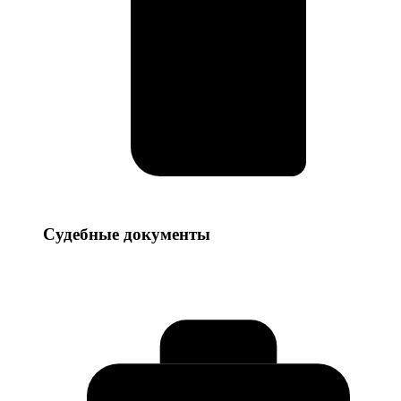
Судебные
Судебные документы
документы