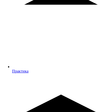
Практика
Практика