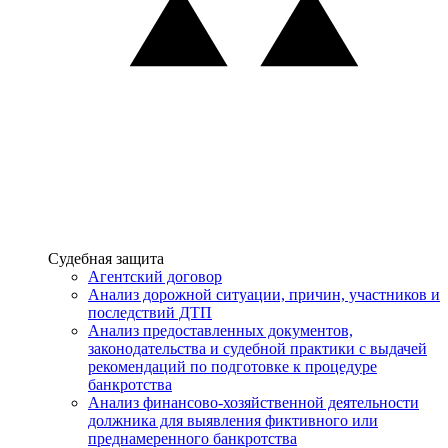
Услуги
Судебная защита
Агентский договор
Анализ дорожной ситуации, причин, участников и
последствий ДТП
Анализ предоставленных документов,
законодательства и судебной практики с выдачей
рекомендаций по подготовке к процедуре
банкротства
Анализ финансово-хозяйственной деятельности
должника для выявления фиктивного или
преднамеренного банкротства