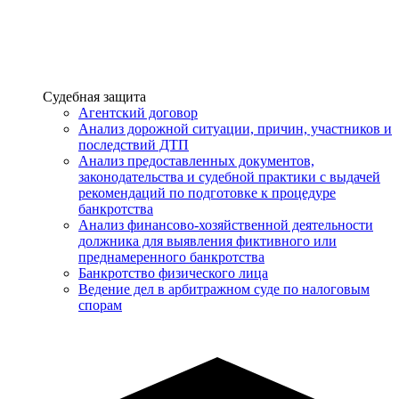
Услуги
Судебная защита
Агентский договор
Анализ дорожной ситуации, причин, участников и
последствий ДТП
Анализ предоставленных документов,
законодательства и судебной практики с выдачей
рекомендаций по подготовке к процедуре
банкротства
Анализ финансово-хозяйственной деятельности
должника для выявления фиктивного или
преднамеренного банкротства
Банкротство физического лица
Ведение дел в арбитражном суде по налоговым
спорам