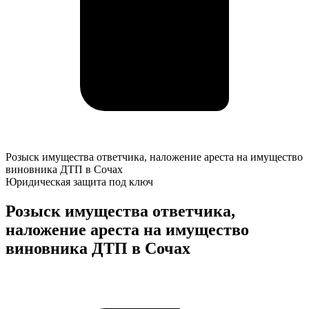
Розыск
Розыск имущества ответчика, наложение ареста на имущество
имущества
виновника ДТП в Сочах
ответчика,
Юридическая защита под ключ
наложение
ареста
Розыск имущества ответчика,
на
наложение ареста на имущество
имущество
виновника
виновника ДТП в Сочах
ДТП
в
К
Сочах
о
у