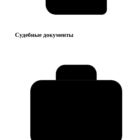
Судебные
Судебные документы
документы