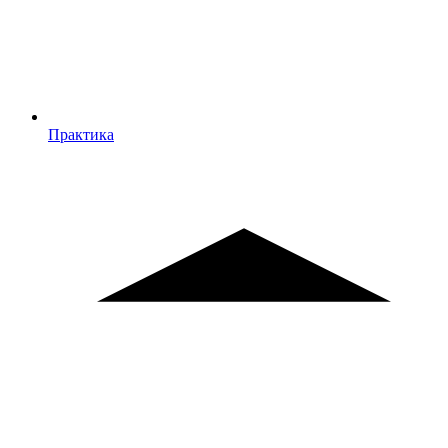
Практика
Практика