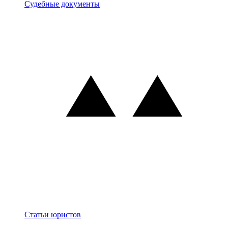
Документы
Судебные документы
Блог
Статьи юристов