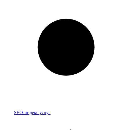
Индекс
SEO-индекс услуг