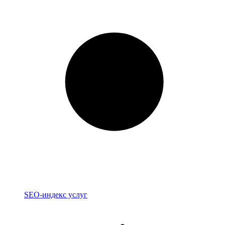
Индекс
SEO-индекс услуг