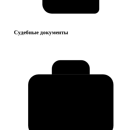
Судебные
Судебные документы
документы