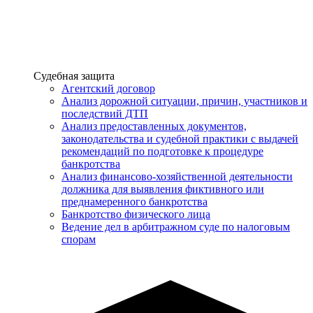
Услуги
Судебная защита
Агентский договор
Анализ дорожной ситуации, причин, участников и
последствий ДТП
Анализ предоставленных документов,
законодательства и судебной практики с выдачей
рекомендаций по подготовке к процедуре
банкротства
Анализ финансово-хозяйственной деятельности
должника для выявления фиктивного или
преднамеренного банкротства
Банкротство физического лица
Ведение дел в арбитражном суде по налоговым
спорам