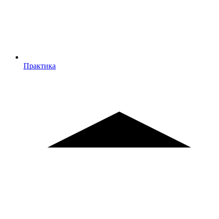
Практика
Практика