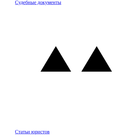
Документы
Судебные документы
Блог
Статьи юристов