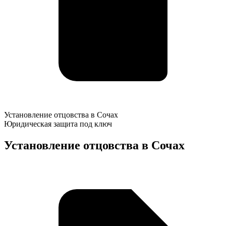
Установление
Установление отцовства в Сочах
отцовства
Юридическая защита под ключ
в
Сочах
Установление отцовства в Сочах
К
о
у