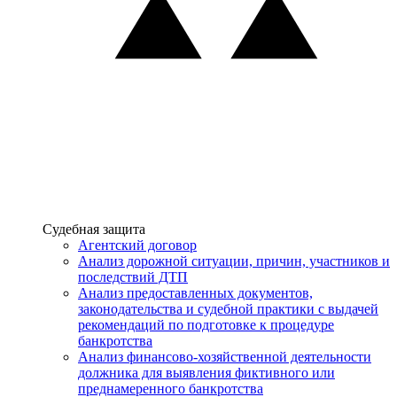
Услуги
Судебная защита
Агентский договор
Анализ дорожной ситуации, причин, участников и
последствий ДТП
Анализ предоставленных документов,
законодательства и судебной практики с выдачей
рекомендаций по подготовке к процедуре
банкротства
Анализ финансово-хозяйственной деятельности
должника для выявления фиктивного или
преднамеренного банкротства