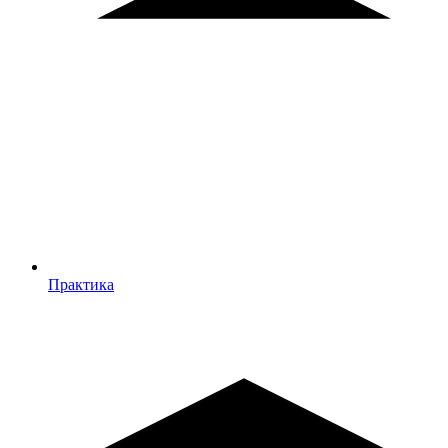
Практика
Практика