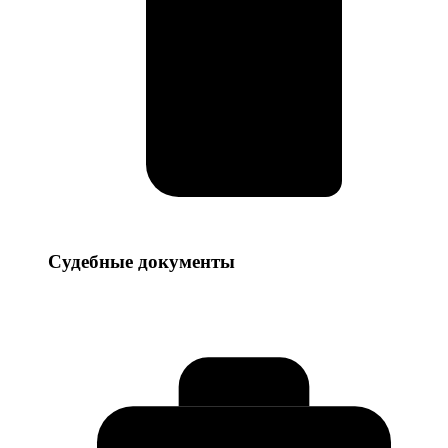
Судебные
Судебные документы
документы