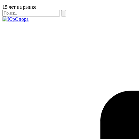
Бейдж
15 лет на рынке
Поиск
Поиск