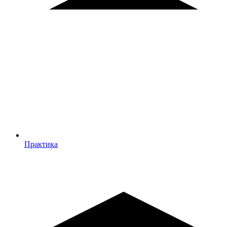
Практика
Практика