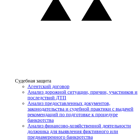
Услуги
Судебная защита
Агентский договор
Анализ дорожной ситуации, причин, участников и
последствий ДТП
Анализ предоставленных документов,
законодательства и судебной практики с выдачей
рекомендаций по подготовке к процедуре
банкротства
Анализ финансово-хозяйственной деятельности
должника для выявления фиктивного или
преднамеренного банкротства