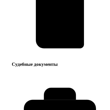
Судебные
Судебные документы
документы