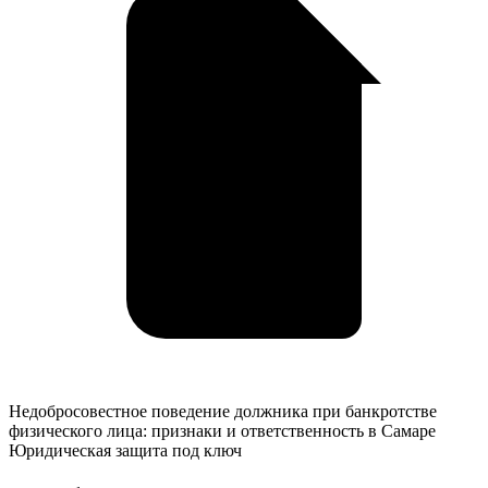
Недобросовестное
Недобросовестное поведение должника при банкротстве
поведение
физического лица: признаки и ответственность в Самаре
должника
Юридическая защита под ключ
при